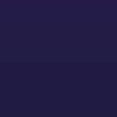
虚拟现实培训
利用VR技术进行模拟训练和教育